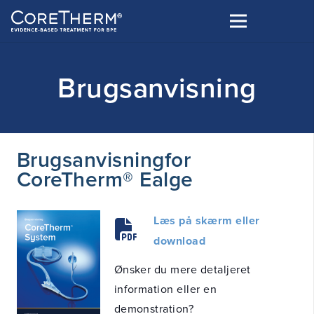
Brugsanvisning
Brugsanvisning
for
CoreTherm® Ealge
Læs på skærm eller
download
Ønsker du mere detaljeret
information eller en
demonstration?