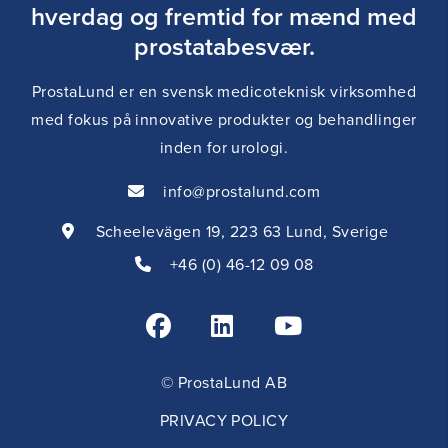
hverdag og fremtid for mænd med
prostatabesvær.
ProstaLund er en svensk medicoteknisk virksomhed
med fokus på innovative produkter og behandlinger
inden for urologi.
info@prostalund.com
Scheelevägen 19, 223 63 Lund, Sverige
+46 (0) 46-12 09 08
Jag vill bli uppringd!
© ProstaLund AB
Ring vår patienttelefon
PRIVACY POLICY
046-12 09 04