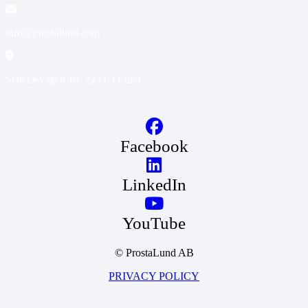
info@prostalund.com
Scheelevägen 19, 223 63 Lund
Facebook
LinkedIn
YouTube
© ProstaLund AB
PRIVACY POLICY
Jag vill bli uppringd!
Ring vår patienttelefon