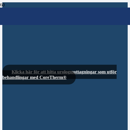
Klicka här för att hitta urologmottagningar som utför
behandlingar med CoreTherm®